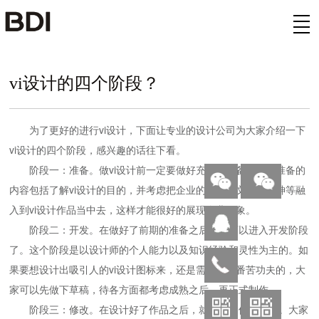
凯发·k8(国际) - 官方网站
vi设计的四个阶段？
 为了更好的进行vi设计，下面让专业的设计公司为大家介绍一下
vi设计的四个阶段，感兴趣的话往下看。
 阶段一：准备。做vi设计前一定要做好充分的准备工作，准备的
内容包括了解vi设计的目的，并考虑把企业的理念，文化和精神等融
入到vi设计作品当中去，这样才能很好的展现企业形象。
 阶段二：开发。在做好了前期的准备之后，就可以进入开发阶段
了。这个阶段是以设计师的个人能力以及知识经验和灵性为主的。如
果要想设计出吸引人的vi设计图标来，还是需要下一番苦功夫的，大
家可以先做下草稿，待各方面都考虑成熟之后，再正式制作。
 阶段三：修改。在设计好了作品之后，就进入了修改阶段。大家